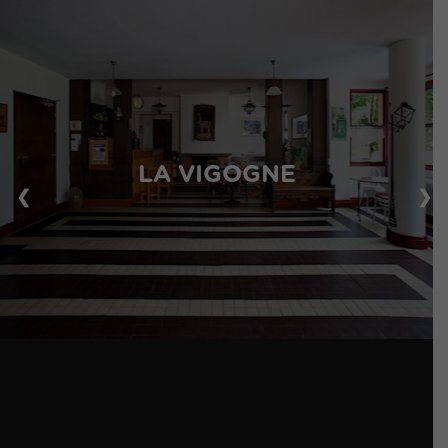
LA VIGOGNE
❮
❯