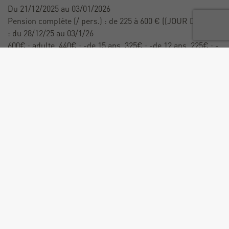
Du 21/12/2025 au 03/01/2026
Pension complète (/ pers.) : de 225 à 600 € ((JOUR DE L’AN
: du 28/12/25 au 03/1/26
600€ : adulte, 440€ : -de 15 ans, 325€ : -de 12 ans, 225€ : -
de 6 ans).).
Du 04/01 au 07/02/2026
Pension complète (/ pers.) : de 220 à 470 € ((TARIFS
SEMAINES HORS CONGES SCOLAIRES :
Promo : du 04/1 au 10/1/26 : 430€ : adulte, 300€ -de 15 ans,
220€ : - de 12 ans
Du 11/1 au 17/1/26, du 25/1 au 31/01/2026, du 1/2 au 7/2/25
: 470€ : adulte, 300€ : - de 15 ans, 220€ : - de 12 ans).).
Du 08/02 au 07/03/2026
Pension complète (/ pers.) : de 250 à 640 € ((TARIFS
SEMAINES CONGÉS SCOLAIRES :
Du 08/02 au 14/02/26, du 15/02 au 21/02/26, du 22/02 au