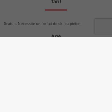
Tarif
Gratuit. Nécessite un forfait de ski ou piéton.
Age
De 2 ans à 10 ans
+
−