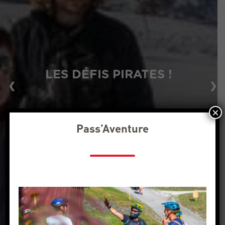
LES DÉFIS PIRATES !
❮
❯
×
Pass’Aventure