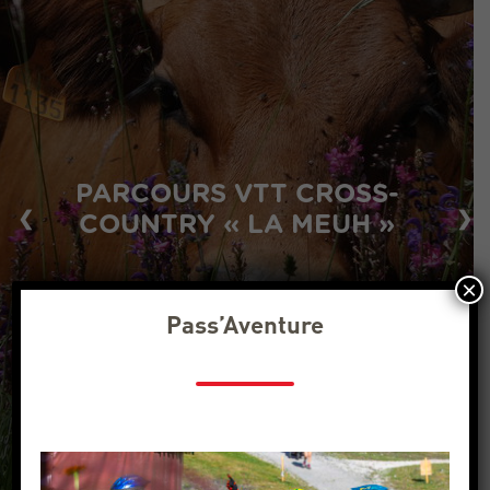
PARCOURS VTT CROSS-
❮
❯
COUNTRY « LA MEUH »
×
Pass’Aventure