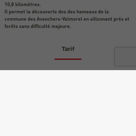
10,8 kilomètres.
Il permet la découverte des des hameaux de la
commune des Avanchers-Valmorel en sillonnant prés et
forêts sans difficulté majeure.
Tarif
Accès libre.
Equipements
Parking à proximité
Documents