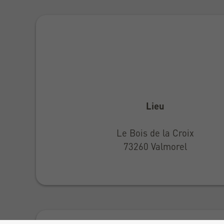
Lieu
Le Bois de la Croix
73260 Valmorel