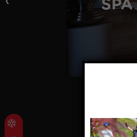
❮
SPA