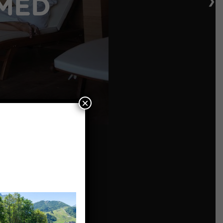
❯
 MED
×